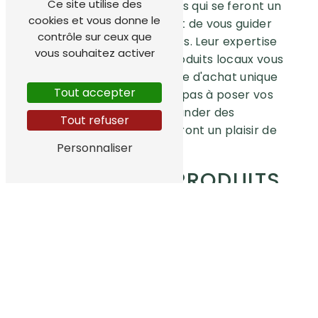
Ce site utilise des
est composée de passionnés qui se feront un
cookies et vous donne le
plaisir de vous conseiller et de vous guider
contrôle sur ceux que
dans le choix de vos produits. Leur expertise
vous souhaitez activer
et leur connaissance des produits locaux vous
garantissent une expérience d'achat unique
Tout accepter
et enrichissante. N'hésitez pas à poser vos
questions et à demander des
Tout refuser
recommandations, ils se feront un plaisir de
vous aider.
Personnaliser
LA FIERTÉ DES PRODUITS
DU TERROIR DE JONZAC
Producteur Maxime Renneteau est fier de
promouvoir les produits du terroir de Jonzac
et de mettre en lumière le savoir-faire des
producteurs locaux. En achetant chez eux,
vous soutenez une économie locale