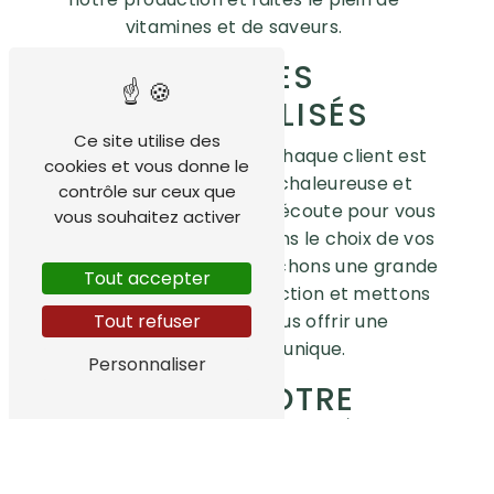
vitamines et de saveurs.
SERVICES
PERSONNALISÉS
Ce site utilise des
Chez Maxime Renneteau, chaque client est
cookies et vous donne le
important. Notre équipe chaleureuse et
contrôle sur ceux que
professionnelle est à votre écoute pour vous
vous souhaitez activer
conseiller et vous guider dans le choix de vos
fruits et légumes. Nous attachons une grande
Tout accepter
importance à votre satisfaction et mettons
Tout refuser
tout en œuvre pour vous offrir une
expérience client unique.
Personnaliser
VISITEZ NOTRE
MARAÎCHERIE À
MESCHERS-SUR-